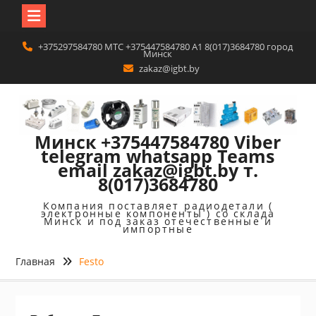
Перейти
+375297584780 MTC +375447584780 A1 8(017)3684780 город
к
Минск
содержимому
zakaz@igbt.by
Минск +375447584780 Viber
telegram whatsapp Teams
email zakaz@igbt.by т.
8(017)3684780
Компания поставляет радиодетали (
электронные компоненты ) со склада
Минск и под заказ отечественные и
импортные
Главная
Festo