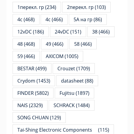
1перекл. гр
(234)
2перекл. гр
(103)
4c
(468)
4с
(466)
5А на гр
(86)
12vDC
(186)
24vDC
(151)
38
(466)
48
(468)
49
(466)
58
(466)
59
(466)
AXICOM
(1005)
BESTAR
(499)
Crouzet
(1709)
Crydom
(1453)
datasheet
(88)
FINDER
(5802)
Fujitsu
(1897)
NAIS
(2329)
SCHRACK
(1484)
SONG CHUAN
(129)
Tai-Shing Electronic Components
(115)