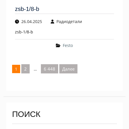
zsb-1/8-b
26.04.2025
Радиодетали
zsb-1/8-b
Festo
Пагинация
2
6 448
Далее
1
…
записей
ПОИСК