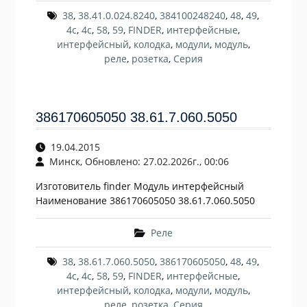
38
,
38.41.0.024.8240
,
384100248240
,
48
,
49
,
4c
,
4с
,
58
,
59
,
FINDER
,
интерфейсные
,
интерфейсный
,
колодка
,
модули
,
модуль
,
реле
,
розетка
,
Серия
386170605050 38.61.7.060.5050
19.04.2015
Минск, Обновлено: 27.02.2026г., 00:06
Изготовитель finder Модуль интерфейсный
Наименование 386170605050 38.61.7.060.5050
Реле
38
,
38.61.7.060.5050
,
386170605050
,
48
,
49
,
4c
,
4с
,
58
,
59
,
FINDER
,
интерфейсные
,
интерфейсный
,
колодка
,
модули
,
модуль
,
реле
,
розетка
,
Серия