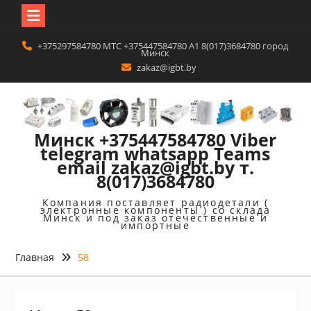
Перейти
+375297584780 MTC +375447584780 A1 8(017)3684780 город
к
Минск
содержимому
zakaz@igbt.by
Минск +375447584780 Viber
telegram whatsapp Teams
email zakaz@igbt.by т.
8(017)3684780
Компания поставляет радиодетали (
электронные компоненты ) со склада
Минск и под заказ отечественные и
импортные
Главная
58