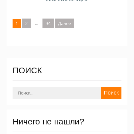
Пагинация
2
94
Далее
1
…
записей
ПОИСК
Найти:
Ничего не нашли?