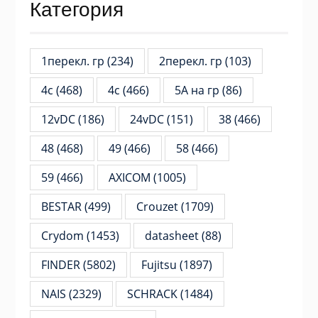
Категория
1перекл. гр
(234)
2перекл. гр
(103)
4c
(468)
4с
(466)
5А на гр
(86)
12vDC
(186)
24vDC
(151)
38
(466)
48
(468)
49
(466)
58
(466)
59
(466)
AXICOM
(1005)
BESTAR
(499)
Crouzet
(1709)
Crydom
(1453)
datasheet
(88)
FINDER
(5802)
Fujitsu
(1897)
NAIS
(2329)
SCHRACK
(1484)