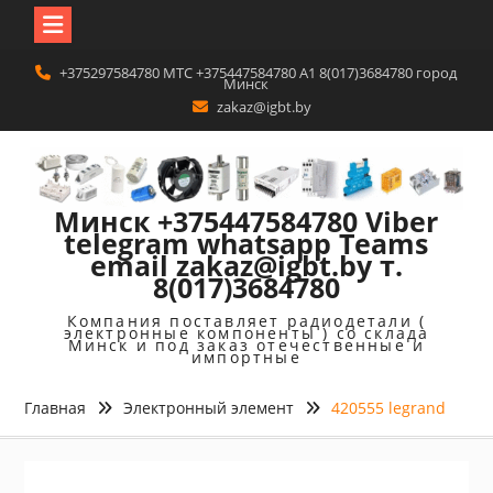
Перейти
+375297584780 MTC +375447584780 A1 8(017)3684780 город
к
Минск
содержимому
zakaz@igbt.by
Минск +375447584780 Viber
telegram whatsapp Teams
email zakaz@igbt.by т.
8(017)3684780
Компания поставляет радиодетали (
электронные компоненты ) со склада
Минск и под заказ отечественные и
импортные
Главная
Электронный элемент
420555 legrand