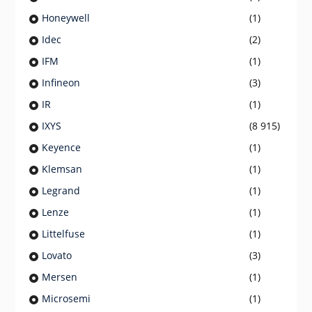
Honeywell
(1)
Idec
(2)
IFM
(1)
Infineon
(3)
IR
(1)
IXYS
(8 915)
Keyence
(1)
Klemsan
(1)
Legrand
(1)
Lenze
(1)
Littelfuse
(1)
Lovato
(3)
Mersen
(1)
Microsemi
(1)