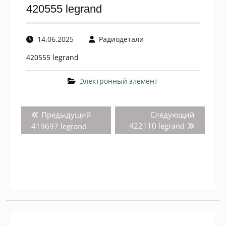
420555 legrand
14.06.2025
Радиодетали
420555 legrand
Электронный элемент
Навигация
Предыдущая
Следую
Предыдущий
Следующий
по
запись:
запись:
422110 legrand
419697 legrand
записям