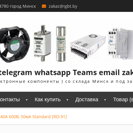
4780 город Минск
zakaz@igbt.by
telegram whatsapp Teams email zaka
ектронные компоненты ) со склада Минск и под з
онтакты
Как купить
Доставка
Товар (
40А 600В, 50мА Standard [RD-91]