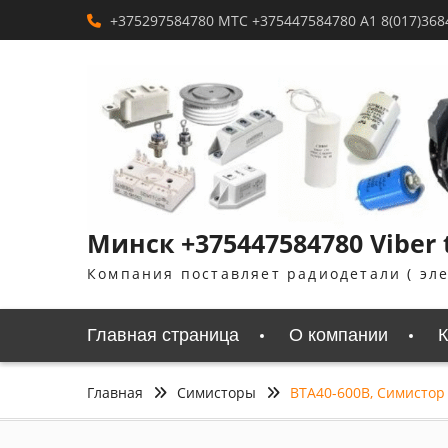
Перейти
+375297584780 MTC +375447584780 A1 8(017)368
к
содержимому
Минск +375447584780 Viber 
Компания поставляет радиодетали ( эл
Главная страница
О компании
К
Главная
Симисторы
BTA40-600B, Симистор 