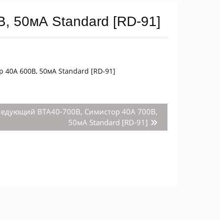
, 50мА Standard [RD-91]
 40А 600В, 50мА Standard [RD-91]
Следующая
ледующий
BTA40-700B, Симистор 40А 700В,
запись:
50мА Standard [RD-91]