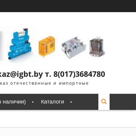
z@igbt.by т. 8(017)3684780
аказ отечественные и импортные
в наличии)
Каталоги