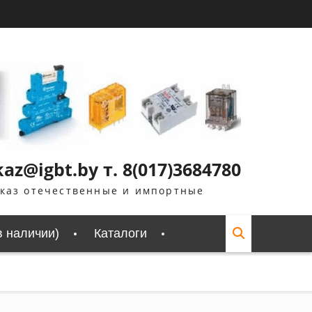
z@igbt.by т. 8(017)3684780
аказ отечественные и импортные
в наличии)
Каталоги