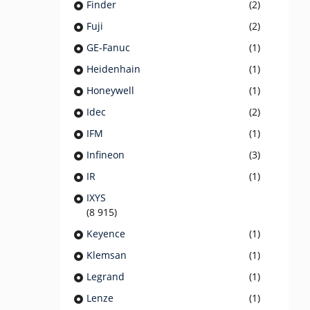
Finder
(2)
Fuji
(2)
GE-Fanuc
(1)
Heidenhain
(1)
Honeywell
(1)
Idec
(2)
IFM
(1)
Infineon
(3)
IR
(1)
IXYS
(8 915)
Keyence
(1)
Klemsan
(1)
Legrand
(1)
Lenze
(1)