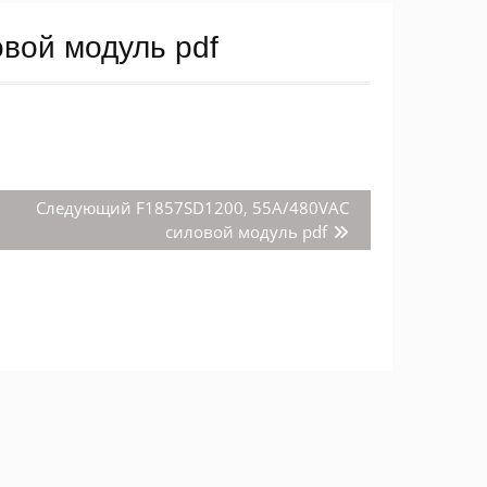
вой модуль pdf
Следующая
Следующий
F1857SD1200, 55A/480VAC
запись:
силовой модуль pdf