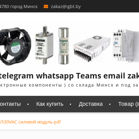
4780 город Минск
zakaz@igbt.by
telegram whatsapp Teams email zaka
ектронные компоненты ) со склада Минск и под з
онтакты
Как купить
Доставка
Товар (
/530VAC силовой модуль pdf