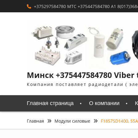
Перейти
+375297584780 MTC +375447584780 A1 8(017)368
к
содержимому
Минск +375447584780 Viber 
Компания поставляет радиодетали ( эл
Главная страница
О компании
К
Главная
Модули силовые
F1857SD1400, 55A