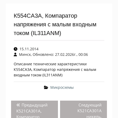
К554СА3А, Компаратор
напряжения с малым входным
током (IL311ANM)
15.11.2014
Минск, Обновлено: 27.02.2026г., 00:06
Описание технические характеристики
К554СА3А, Компаратор напряжения с малым
входным током (IL311ANM)
Микросхемы
Навигация
Предыдущая
Следую
Предыдущий
Следующий
по
запись:
запись:
К521СА301А
К521СА301А,
записям
никель,
Компаратор