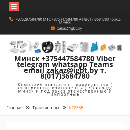
Перейти
+375297584780 MTC +375447584780 A1 8(017)3684780 город
к
Минск
содержимому
zakaz@igbt.by
Минск +375447584780 Viber
telegram whatsapp Teams
email zakaz@igbt.by т.
8(017)3684780
Компания поставляет радиодетали (
электронные компоненты ) со склада
Минск и под заказ отечественные и
импортные
Главная
Транзисторы
КТ863В