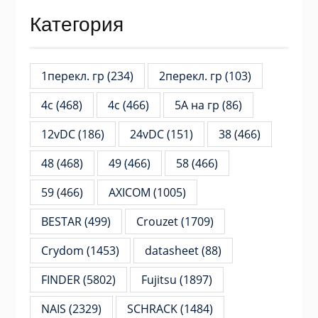
Категория
1перекл. гр
(234)
2перекл. гр
(103)
4c
(468)
4с
(466)
5А на гр
(86)
12vDC
(186)
24vDC
(151)
38
(466)
48
(468)
49
(466)
58
(466)
59
(466)
AXICOM
(1005)
BESTAR
(499)
Crouzet
(1709)
Crydom
(1453)
datasheet
(88)
FINDER
(5802)
Fujitsu
(1897)
NAIS
(2329)
SCHRACK
(1484)