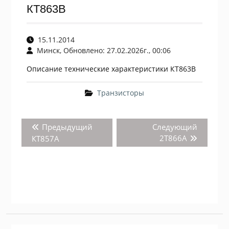
КТ863В
15.11.2014
Минск, Обновлено: 27.02.2026г., 00:06
Описание технические характеристики КТ863В
Транзисторы
Навигация
Предыдущая
Следую
Предыдущий
Следующий
по
запись:
запись:
2Т866А
КТ857А
записям