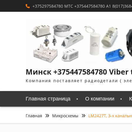
Перейти
+375297584780 MTC +375447584780 A1 8(017)368
к
содержимому
Минск +375447584780 Viber 
Компания поставляет радиодетали ( эл
Главная страница
О компании
К
Главная
Микросхемы
LM2427T, 3-х каналь