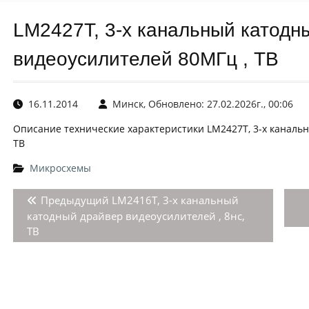
LM2427T, 3-х канальный катодн
видеоусилителей 80МГц , ТВ
16.11.2014
Минск, Обновлено: 27.02.2026г., 00:06
Описание технические характеристики LM2427T, 3-х каналь
ТВ
Микросхемы
Навигация
Предыдущая
Предыдущий
LM2416T, 3-х канальный
по
запись:
катодный драйвер видеоусилителей , 8нс,
ТВ
записям