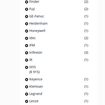
Finder
(2)
Fuji
(2)
GE-Fanuc
(1)
Heidenhain
(1)
Honeywell
(1)
Idec
(2)
IFM
(1)
Infineon
(3)
IR
(1)
IXYS
(8 915)
Keyence
(1)
Klemsan
(1)
Legrand
(1)
Lenze
(1)