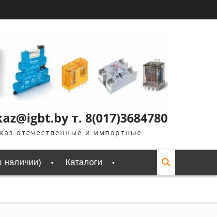
z@igbt.by т. 8(017)3684780
аказ отечественные и импортные
в наличии)
Каталоги