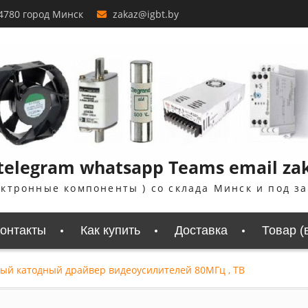
4780 город Минск
zakaz@igbt.by
telegram whatsapp Teams email zaka
ектронные компоненты ) со склада Минск и под з
онтакты
Как купить
Доставка
Товар (
ный катодный драйвер видеоусилителей 80МГц , ТВ