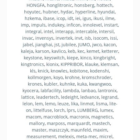
HONGFA
,
honglitronic
,
honsberg
,
hottech
,
hoyutec
,
hubner
,
hydac
,
hyperline
,
hyundai
,
hzkema
,
ibase
,
icop
,
idt
,
iei
,
igus
,
ikusi
,
ilme
,
imp
,
impuls
,
indukey
,
inficon
,
innolevel
,
instart
,
integral
,
intel
,
interapp
,
intercable
,
intersil
,
invac
,
invensys
,
invertek
,
invt
,
isb
,
isocom
,
issi
,
jabel
,
jianghai
,
jst
,
jubilee
,
JUMO
,
jwco
,
kacon
,
kaleja
,
karson
,
kavlico
,
keb
,
kec
,
kemet
,
ketterer
,
keystone
,
keyswitch
,
kiepe
,
kinco
,
kingbright
,
kingtronics
,
kionix
,
KIPPRIBOR
,
klauke
,
klemsan
,
kls
,
knick
,
knowles
,
kobitone
,
kodenshi
,
kollmorgen
,
koyo
,
krohne
,
kromschroder
,
krones
,
kubler
,
kuhnke
,
kuka
,
kwangwoo
,
kyocera
,
labfacility
,
lambda
,
lanbao
,
lantronix
,
lattice
,
leadertech
,
ledeight
,
ledvance
,
legrand
,
lelon
,
lem
,
lemo
,
leuze
,
lika
,
linmot
,
lisma
,
lite-
on
,
littelfuse
,
lorch
,
lprs
,
LUMBERG
,
lumex
,
macom
,
macroblock
,
macronix
,
magnetics
,
mallory
,
marposs
,
marquardt
,
mastech
,
master
,
maszczyk
,
maunfeld
,
maxim
,
measurement
,
melexis
,
meta-mec
,
micrel
,