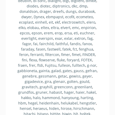
deublin
,
di-soric
,
dialight
,
digi
,
digilent
,
dinkle
,
diodes
,
diotec
,
diptronics
,
dkc
,
dmp
,
donaldson
,
drager
,
dreefs
,
dungs
,
durabook
,
dwyer
,
Dynex
,
ebmpapst
,
ecofit
,
ecometeo
,
ecoplast
,
einhell
,
eit
,
ekf
,
electroswitch
,
elero
,
elko
,
elobau
,
eltex
,
eltra
,
elvert
,
emc
,
enpirion
,
epcos
,
epson
,
erem
,
erop
,
ersa
,
eti
,
euchner
,
everlight
,
everspin
,
exar
,
exlar
,
extron
,
fag
,
fagor
,
fai
,
fairchild
,
faithful
,
fandis
,
fanox
,
faraday
,
fasen
,
fastwell
,
fatek
,
fct
,
fenghua
,
feron
,
ferranti
,
filtercon
,
fimer
,
fimet
,
FINDER
,
fini
,
flexa
,
flowserve
,
fluke
,
foryard
,
FOTEK
,
fraen
,
frer
,
ftdi
,
Fujitsu
,
fulleon
,
fulltech
,
g-nor
,
gabbioneta
,
gainta
,
galad
,
gates
,
gauss
,
gefran
,
genebre
,
gessmann
,
getac
,
gewiss
,
geyer
,
gigadevice
,
gira
,
glenair
,
golten
,
gould
,
gravitech
,
grayhill
,
greenconn
,
greenliant
,
grundfos
,
gruner
,
habasit
,
hager
,
haier
,
hakel
,
hakko
,
halo
,
hammond
,
hanyoung
,
harting
,
hbm
,
hegel
,
heidenhain
,
helukabel
,
hengstler
,
hensel
,
heraeus
,
hiden
,
hirose
,
hirschmann
,
hitachi
,
hitano
,
hittite
,
hiwin
,
hlt
,
holtek
,