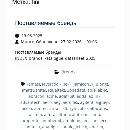
Метка:
fini
Поставляемые бренды
19.03.2025
Минск, Обновлено: 27.02.2026г., 00:06
Поставляемые бренды
INDEX_brands_katalogue_datasheet_2025
Brends
(emas)
,
(evercool)
,
(iek)
,
(jamicon)
,
(jiulong)
,
(matsushita)
,
(qualtek)
,
3onedata
,
able
,
ablic
,
abracon
,
acme
,
adafruit
,
adda
,
adlink
,
advantech
,
aeco
,
aeg
,
aeroflex
,
agilent
,
aignep
,
aikon
,
aimtec
,
airtac
,
albright
,
alco
,
alfa
,
alps
,
alstom
,
altera
,
althen
,
alutronic
,
amp
,
amperite
,
amphenol
,
ampleon
,
ams
,
amseco
,
amtech
,
anadigics
,
analogictech
,
anaren
,