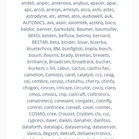
andeli
,
anpec
,
antenova
,
anybus
,
apacer
,
apar
,
apc
,
arcol
,
ariesys
,
artesyn
,
asco
,
asm
,
astec
,
astrodyne
,
atc
,
atmel
,
atos
,
audiowell
,
auk
,
AUTONICS
,
avx
,
axair
,
axiomtek
,
azoteq
,
baco
,
baldor
,
banner
,
barksdale
,
Baumer
,
baumuller
,
BEKO
,
belden
,
belfuse
,
belimo
,
bernard
,
BESTAR
,
beta
,
binder
,
bivar
,
bizerba
,
bluetechnix
,
BM
,
bonfiglioli
,
bopla
,
bosch
,
bourn
,
Bourns
,
brady
,
bremas
,
brevetti
,
brilliance
,
Broadcom
,
broadrack
,
bucher
,
burkert
,
c-lin
,
cabur
,
cactus
,
caizhu-fan
,
camelion
,
Camozzi
,
carel
,
catalyst
,
ccs
,
ceag
,
cel
,
cembre
,
cervoz
,
chenzhu
,
cherry
,
chinfa
,
chogori
,
cincon
,
cincoze
,
circutor
,
cisco
,
clare
,
cmos
,
cmosis
,
cnp
,
coilcraft
,
coiltronics
,
comatreleco
,
conexant
,
congatec
,
connfly
,
contrel
,
contrinex
,
conxall
,
cosel
,
cosmec
,
COSMO
,
cree
,
Crouzet
,
Crydom
,
cts
,
cui
,
cypress
,
daier
,
daikin
,
danaher
,
danfoss
,
dataforth
,
datalogic
,
datasensing
,
datasensor
,
davico
,
degson
,
dekraft
,
deltaelectronics
,