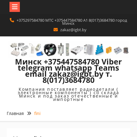
Перейти
+375297584780 MTC +375447584780 A1 8(017)3684780 город
к
Минск
содержимому
zakaz@igbt.by
Минск +375447584780 Viber
telegram whatsapp Teams
email zakaz@igbt.by т.
8(017)3684780
Компания поставляет радиодетали (
электронные компоненты ) со склада
Минск и под заказ отечественные и
импортные
Главная
fini