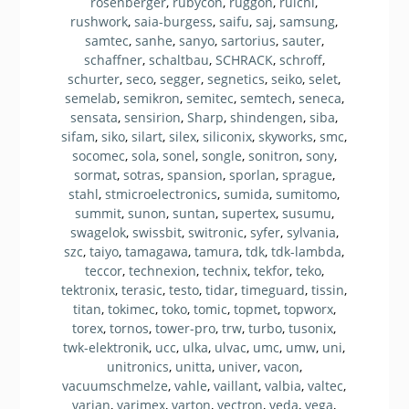
rosenberger
,
rubycon
,
ruggon
,
ruichi
,
rushwork
,
saia-burgess
,
saifu
,
saj
,
samsung
,
samtec
,
sanhe
,
sanyo
,
sartorius
,
sauter
,
schaffner
,
schaltbau
,
SCHRACK
,
schroff
,
schurter
,
seco
,
segger
,
segnetics
,
seiko
,
selet
,
semelab
,
semikron
,
semitec
,
semtech
,
seneca
,
sensata
,
sensirion
,
Sharp
,
shindengen
,
siba
,
sifam
,
siko
,
silart
,
silex
,
siliconix
,
skyworks
,
smc
,
socomec
,
sola
,
sonel
,
songle
,
sonitron
,
sony
,
sormat
,
sotras
,
spansion
,
sporlan
,
sprague
,
stahl
,
stmicroelectronics
,
sumida
,
sumitomo
,
summit
,
sunon
,
suntan
,
supertex
,
susumu
,
swagelok
,
swissbit
,
switronic
,
syfer
,
sylvania
,
szc
,
taiyo
,
tamagawa
,
tamura
,
tdk
,
tdk-lambda
,
teccor
,
technexion
,
technix
,
tekfor
,
teko
,
tektronix
,
terasic
,
testo
,
tidar
,
timeguard
,
tissin
,
titan
,
tokimec
,
toko
,
tomic
,
topmet
,
topworx
,
torex
,
tornos
,
tower-pro
,
trw
,
turbo
,
tusonix
,
twk-elektronik
,
ucc
,
ulka
,
ulvac
,
umc
,
umw
,
uni
,
unitronics
,
unitta
,
univer
,
vacon
,
vacuumschmelze
,
vahle
,
vaillant
,
valbia
,
valtec
,
varian
,
varimex
,
varton
,
vectron
,
veda
,
vega
,