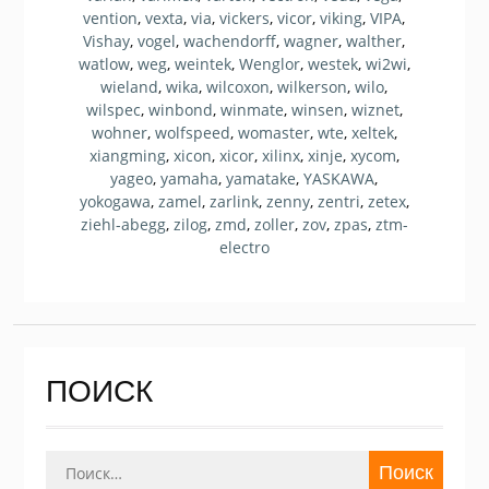
vention
,
vexta
,
via
,
vickers
,
vicor
,
viking
,
VIPA
,
Vishay
,
vogel
,
wachendorff
,
wagner
,
walther
,
watlow
,
weg
,
weintek
,
Wenglor
,
westek
,
wi2wi
,
wieland
,
wika
,
wilcoxon
,
wilkerson
,
wilo
,
wilspec
,
winbond
,
winmate
,
winsen
,
wiznet
,
wohner
,
wolfspeed
,
womaster
,
wte
,
xeltek
,
xiangming
,
xicon
,
xicor
,
xilinx
,
xinje
,
xycom
,
yageo
,
yamaha
,
yamatake
,
YASKAWA
,
yokogawa
,
zamel
,
zarlink
,
zenny
,
zentri
,
zetex
,
ziehl-abegg
,
zilog
,
zmd
,
zoller
,
zov
,
zpas
,
ztm-
electro
ПОИСК
Найти: