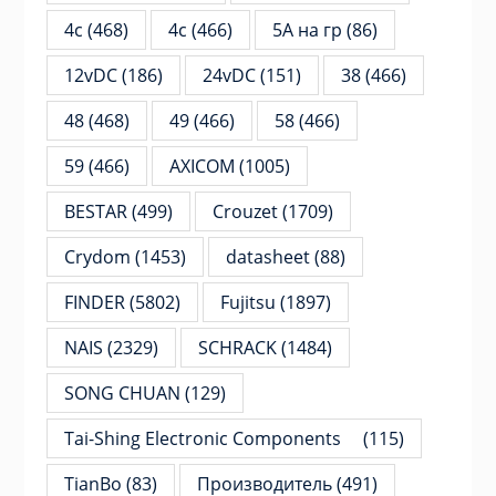
4c
(468)
4с
(466)
5А на гр
(86)
12vDC
(186)
24vDC
(151)
38
(466)
48
(468)
49
(466)
58
(466)
59
(466)
AXICOM
(1005)
BESTAR
(499)
Crouzet
(1709)
Crydom
(1453)
datasheet
(88)
FINDER
(5802)
Fujitsu
(1897)
NAIS
(2329)
SCHRACK
(1484)
SONG CHUAN
(129)
Tai-Shing Electronic Components
(115)
TianBo
(83)
Производитель
(491)