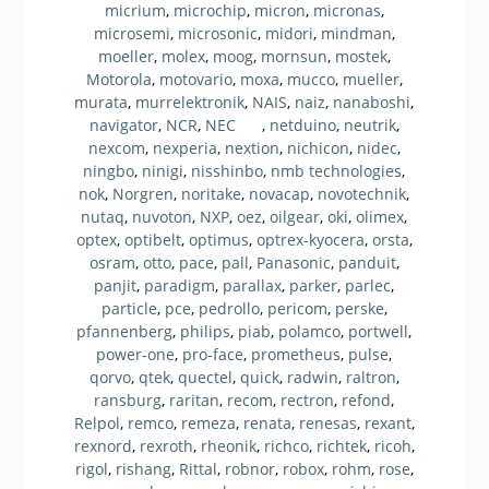
micrium
,
microchip
,
micron
,
micronas
,
microsemi
,
microsonic
,
midori
,
mindman
,
moeller
,
molex
,
moog
,
mornsun
,
mostek
,
Motorola
,
motovario
,
moxa
,
mucco
,
mueller
,
murata
,
murrelektronik
,
NAIS
,
naiz
,
nanaboshi
,
navigator
,
NCR
,
NEC
,
netduino
,
neutrik
,
nexcom
,
nexperia
,
nextion
,
nichicon
,
nidec
,
ningbo
,
ninigi
,
nisshinbo
,
nmb technologies
,
nok
,
Norgren
,
noritake
,
novacap
,
novotechnik
,
nutaq
,
nuvoton
,
NXP
,
oez
,
oilgear
,
oki
,
olimex
,
optex
,
optibelt
,
optimus
,
optrex-kyocera
,
orsta
,
osram
,
otto
,
pace
,
pall
,
Panasonic
,
panduit
,
panjit
,
paradigm
,
parallax
,
parker
,
parlec
,
particle
,
pce
,
pedrollo
,
pericom
,
perske
,
pfannenberg
,
philips
,
piab
,
polamco
,
portwell
,
power-one
,
pro-face
,
prometheus
,
pulse
,
qorvo
,
qtek
,
quectel
,
quick
,
radwin
,
raltron
,
ransburg
,
raritan
,
recom
,
rectron
,
refond
,
Relpol
,
remco
,
remeza
,
renata
,
renesas
,
rexant
,
rexnord
,
rexroth
,
rheonik
,
richco
,
richtek
,
ricoh
,
rigol
,
rishang
,
Rittal
,
robnor
,
robox
,
rohm
,
rose
,