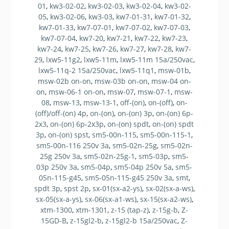
01
,
kw3-02-02
,
kw3-02-03
,
kw3-02-04
,
kw3-02-
05
,
kw3-02-06
,
kw3-03
,
kw7-01-31
,
kw7-01-32
,
kw7-01-33
,
kw7-07-01
,
kw7-07-02
,
kw7-07-03
,
kw7-07-04
,
kw7-20
,
kw7-21
,
kw7-22
,
kw7-23
,
kw7-24
,
kw7-25
,
kw7-26
,
kw7-27
,
kw7-28
,
kw7-
29
,
lxw5-11g2
,
lxw5-11m
,
lxw5-11m 15a/250vac
,
lxw5-11q-2 15a/250vac
,
lxw5-11q1
,
msw-01b
,
msw-02b on-on
,
msw-03b on-on
,
msw-04 on-
on
,
msw-06-1 on-on
,
msw-07
,
msw-07-1
,
msw-
08
,
msw-13
,
msw-13-1
,
off-(on)
,
on-(off)
,
on-
(off)/off-(on) 4p
,
on-(on)
,
on-(on) 3p
,
on-(on) 6p-
2x3
,
on-(on) 6p-2x3p
,
on-(on) spdt
,
on-(on) spdt
3p
,
on-(on) spst
,
sm5-00n-115
,
sm5-00n-115-1
,
sm5-00n-116 250v 3a
,
sm5-02n-25g
,
sm5-02n-
25g 250v 3a
,
sm5-02n-25g-1
,
sm5-03p
,
sm5-
03p 250v 3a
,
sm5-04p
,
sm5-04p 250v 5a
,
sm5-
05n-115-g45
,
sm5-05n-115-g45 250v 3a
,
smt
,
spdt 3p
,
spst 2p
,
sx-01(sx-a2-ys)
,
sx-02(sx-a-ws)
,
sx-05(sx-a-ys)
,
sx-06(sx-a1-ws)
,
sx-15(sx-a2-ws)
,
xtm-1300
,
xtm-1301
,
z-15 (tap-z)
,
z-15g-b
,
Z-
15GD-B
,
z-15gl2-b
,
z-15gl2-b 15a/250vac
,
Z-