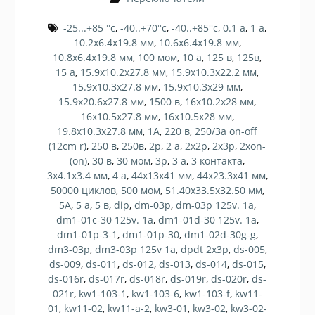
-25...+85 °c
,
-40..+70°c
,
-40..+85°c
,
0.1 а
,
1 a
,
10.2х6.4х19.8 мм
,
10.6х6.4х19.8 мм
,
10.8х6.4х19.8 мм
,
100 мом
,
10 а
,
125 в
,
125в
,
15 a
,
15.9х10.2х27.8 мм
,
15.9х10.3х22.2 мм
,
15.9х10.3х27.8 мм
,
15.9х10.3х29 мм
,
15.9х20.6х27.8 мм
,
1500 в
,
16х10.2х28 мм
,
16х10.5х27.8 мм
,
16х10.5х28 мм
,
19.8х10.3х27.8 мм
,
1А
,
220 в
,
250/3a on-off
(12cm r)
,
250 в
,
250в
,
2p
,
2 а
,
2х2p
,
2х3p
,
2хon-
(on)
,
30 в
,
30 мом
,
3p
,
3 а
,
3 контакта
,
3х4.1х3.4 мм
,
4 a
,
44х13х41 мм
,
44х23.3х41 мм
,
50000 циклов
,
500 мом
,
51.40х33.5х32.50 мм
,
5A
,
5 а
,
5 в
,
dip
,
dm-03p
,
dm-03p 125v. 1a
,
dm1-01c-30 125v. 1a
,
dm1-01d-30 125v. 1a
,
dm1-01p-3-1
,
dm1-01p-30
,
dm1-02d-30g-g
,
dm3-03p
,
dm3-03p 125v 1a
,
dpdt 2x3p
,
ds-005
,
ds-009
,
ds-011
,
ds-012
,
ds-013
,
ds-014
,
ds-015
,
ds-016r
,
ds-017r
,
ds-018r
,
ds-019r
,
ds-020r
,
ds-
021r
,
kw1-103-1
,
kw1-103-6
,
kw1-103-f
,
kw11-
01
,
kw11-02
,
kw11-a-2
,
kw3-01
,
kw3-02
,
kw3-02-