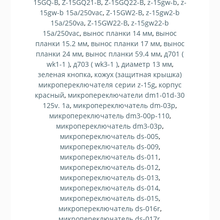
15GQ-B
,
Z-15GQ21-B
,
Z-15GQ22-B
,
z-15gw-b
,
z-
15gw-b 15a/250vac
,
Z-15GW2-B
,
z-15gw2-b
15a/250va
,
Z-15GW22-B
,
z-15gw22-b
15a/250vac
,
вынос планки 14 мм
,
вынос
планки 15.2 мм
,
вынос планки 17 мм
,
вынос
планки 24 мм
,
вынос планки 59.4 мм
,
д701 (
wk1-1 )
,
д703 ( wk3-1 )
,
диаметр 13 мм
,
зеленая кнопка
,
кожух (защитная крышка)
микропереключателя серии z-15g
,
корпус
красный
,
микропереключатели dm1-01d-30
125v. 1a
,
микропереключатель dm-03p
,
микропереключатель dm3-00p-110
,
микропереключатель dm3-03p
,
микропереключатель ds-005
,
микропереключатель ds-009
,
микропереключатель ds-011
,
микропереключатель ds-012
,
микропереключатель ds-013
,
микропереключатель ds-014
,
микропереключатель ds-015
,
микропереключатель ds-016r
,
микропереключатель ds-017r
,