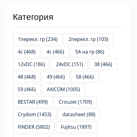
Категория
1перекл. гр
(234)
2перекл. гр
(103)
4c
(468)
4с
(466)
5А на гр
(86)
12vDC
(186)
24vDC
(151)
38
(466)
48
(468)
49
(466)
58
(466)
59
(466)
AXICOM
(1005)
BESTAR
(499)
Crouzet
(1709)
Crydom
(1453)
datasheet
(88)
FINDER
(5802)
Fujitsu
(1897)