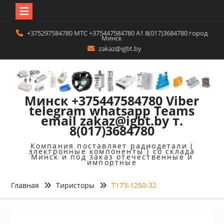
Перейти
+375297584780 MTC +375447584780 A1 8(017)3684780 город
к
Минск
содержимому
zakaz@igbt.by
Минск +375447584780 Viber
telegram whatsapp Teams
email zakaz@igbt.by т.
8(017)3684780
Компания поставляет радиодетали (
электронные компоненты ) со склада
Минск и под заказ отечественные и
импортные
Главная
Тиристоры
Т173-1250-32