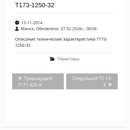
Т173-1250-32
15.11.2014
Минск, Обновлено: 27.02.2026г., 00:06
Описание технические характеристики Т173-
1250-32
Тиристоры
Навигация
Предыдущая
Следующая
Предыдущий
Следующий
Т2-12-
по
запись:
запись:
6
Т171-320-8
записям